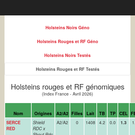
Holsteins Noirs Géno
Holsteins Rouges et RF Géno
Holsteins Noirs Testés
Holsteins Rouges et RF Testés
Holsteins rouges et RF génomiques
(Index France - Avril 2026)
Nom
Origines
A2/A2
Filles
Lait
TB
TP
CEL
F
SERCE
Shield
A2/A2
0
1408
4.2
0.0
1.3
1
RED
RDC x
Shout Rdc