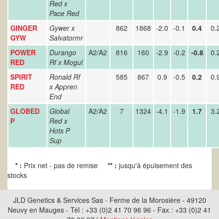
Red x
Pace Red
GINGER
Gywer x
862
1868
-2.0
-0.1
0.4
0.
GYW
Salvatormr
POWER
Durango
A2/A2
816
160
-2.9
-0.2
-0.8
0.
RED
Rf x Mogul
SPIRIT
Ronald Rf
585
867
0.9
-0.5
0.2
0.
RED
x Appren
End
GLOBED
Global
A2/A2
7
1324
-4.1
-1.9
1.7
3.
P
Red x
Hots P
Sup
* :
Prix net - pas de remise
** :
jusqu'à épuisement des
stocks
JLD Genetics & Services Sas - Ferme de la Morosière - 49120
Neuvy en Mauges - Tél : +33 (0)2 41 70 96 96 - Fax : +33 (0)2 41