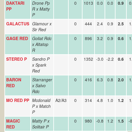
DAKTARI
Drone Pp
0
1013
0.0
0.0
0.9
0
PP
R x Matty
P
GALACTUS
Glamour x
0
444
2.4
0.9
2.5
1
Sir Red
GAGE RED
Goliat Rdc
0
896
3.2
0.9
0.6
1
x Altatop
R
STEREO P
Sandro P
0
1352
-3.0
-2.2
0.6
1
x Spark
Red
BARON
Starranger
0
416
6.3
0.8
2.0
1
RED
x Salvo
Rdc
MO RED PP
Mcdonald
A2/A3
0
314
4.8
1.0
1.2
1
P x Match
P
MAGIC
Matty P x
0
980
-0.8
1.2
1.5
-0
RED
Solitair P