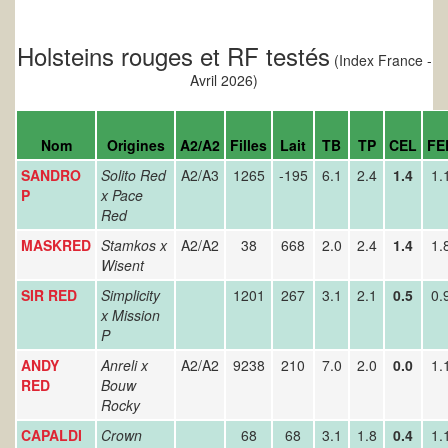
Holsteins rouges et RF testés
(Index France -
Avril 2026)
Nom
Origines
A2/A2
Filles
Lait
TB
TP
CEL
FE
SANDRO
Solito Red
A2/A3
1265
-195
6.1
2.4
1.4
1.
P
x Pace
Red
MASKRED
Stamkos x
A2/A2
38
668
2.0
2.4
1.4
1.
Wisent
SIR RED
Simplicity
1201
267
3.1
2.1
0.5
0.
x Mission
P
ANDY
Anreli x
A2/A2
9238
210
7.0
2.0
0.0
1.
RED
Bouw
Rocky
CAPALDI
Crown
68
68
3.1
1.8
0.4
1.