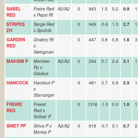
SABEL
Freire Red
A2/A2
0
943
1.5
0.2
0.9
1
RED
x Pepsi Rf
STRIPES
Serge Red
0
949
-0.6
1.3
2.7
1
ZH
x Sputnik
GARDEN
Gnabry Rf
0
447
3.9
0.8
1.6
3
RED
x
Swingman
MAKSIM P
Member
A2/A2
0
244
5.7
2.4
3.1
1
Pp x
Gladius
HANCOCK
Handout P
0
481
3.7
0.9
2.5
1
x
Starranger
FREIRE
Freest
0
1316
-1.0
0.0
1.0
1
RED
Red x
Solitair P
SINEY PP
Sirius P x
A2/A2
0
918
-0.7
0.1
0.7
2
Money P