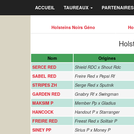
ACCUEIL
TAUREAUX
PARTENAIRE
Holsteins Noirs Géno
Ho
Hols
Nom
Origines
SERCE RED
Shield RDC x Shout Rdc
SABEL RED
Freire Red x Pepsi Rf
STRIPES ZH
Serge Red x Sputnik
GARDEN RED
Gnabry Rf x Swingman
MAKSIM P
Member Pp x Gladius
HANCOCK
Handout P x Starranger
FREIRE RED
Freest Red x Solitair P
SINEY PP
Sirius P x Money P