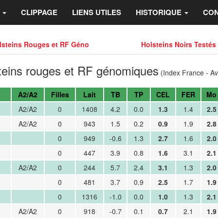
S
CLIPPAGE
LIENS UTILES
HISTORIQUE
CON
lsteins Rouges et RF Géno
Holsteins Noirs Testés
teins rouges et RF génomiques
(Index France - Avr
A2/A2
Filles
Lait
TB
TP
CEL
FER
Mo
A2/A2
0
1408
4.2
0.0
1.3
1.4
2.5
A2/A2
0
943
1.5
0.2
0.9
1.9
2.8
0
949
-0.6
1.3
2.7
1.6
2.0
0
447
3.9
0.8
1.6
3.1
2.1
A2/A2
0
244
5.7
2.4
3.1
1.3
2.0
0
481
3.7
0.9
2.5
1.7
1.9
0
1316
-1.0
0.0
1.0
1.3
2.1
A2/A2
0
918
-0.7
0.1
0.7
2.1
1.9