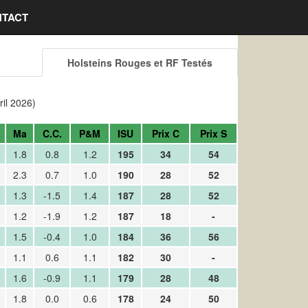
TACT
Holsteins Rouges et RF Testés
il 2026)
Ma
C.C.
P&M
ISU
Prix C
Prix S
1.8
0.8
1.2
195
34
54
2.3
0.7
1.0
190
28
52
1.3
-1.5
1.4
187
28
52
1.2
-1.9
1.2
187
18
-
1.5
-0.4
1.0
184
36
56
1.1
0.6
1.1
182
30
-
1.6
-0.9
1.1
179
28
48
1.8
0.0
0.6
178
24
50