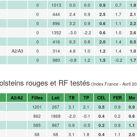
0
1013
0.0
0.0
0.9
0.7
1.9
0
444
2.4
0.9
2.5
1.7
2.1
0
896
3.2
0.9
0.6
1.1
2.2
0
1352
-3.0
-2.2
0.6
1.0
2.6
0
416
6.3
0.8
2.0
1.4
0.5
A2/A3
0
314
4.8
1.0
1.2
1.4
1.0
0
980
-0.8
1.2
1.5
-0.2
1.7
olsteins rouges et RF testés
(Index France - Avril 2
A2/A2
Filles
Lait
TB
TP
CEL
FER
Mo
1201
267
3.1
2.1
0.5
0.9
0.9
862
1868
-2.0
-0.1
0.4
0.2
0.6
585
867
0.9
-0.5
0.2
0.9
1.1
68
68
3.1
1.8
0.4
1.1
2.0