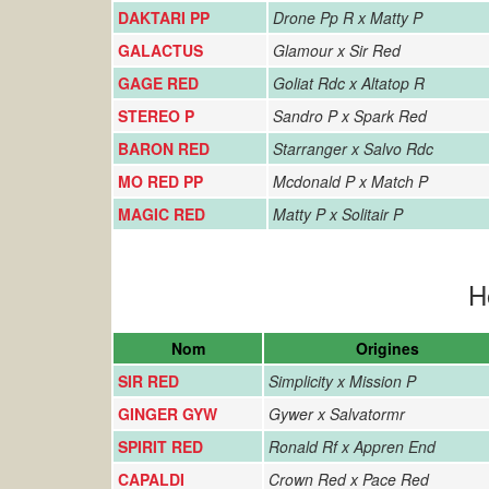
DAKTARI PP
Drone Pp R x Matty P
GALACTUS
Glamour x Sir Red
GAGE RED
Goliat Rdc x Altatop R
STEREO P
Sandro P x Spark Red
BARON RED
Starranger x Salvo Rdc
MO RED PP
Mcdonald P x Match P
MAGIC RED
Matty P x Solitair P
H
Nom
Origines
SIR RED
Simplicity x Mission P
GINGER GYW
Gywer x Salvatormr
SPIRIT RED
Ronald Rf x Appren End
CAPALDI
Crown Red x Pace Red