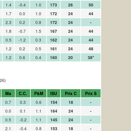
1.4
-0.4
1.0
173
26
50
1.7
0.0
1.0
172
24
44
2.3
0.2
0.8
172
24
-
1.8
-0.7
1.5
167
24
44
0.5
-1.2
0.3
162
24
44
1.2
0.2
0.5
161
24
48
1.2
0.6
0.4
160
20
38*
026)
Ma
C.C.
P&M
ISU
Prix C
Prix S
0.7
0.3
0.6
154
18
-
0.0
0.1
1.1
164
24
-
0.5
-0.2
1.1
145
24
-
2.1
-0.4
0.8
153
18
-