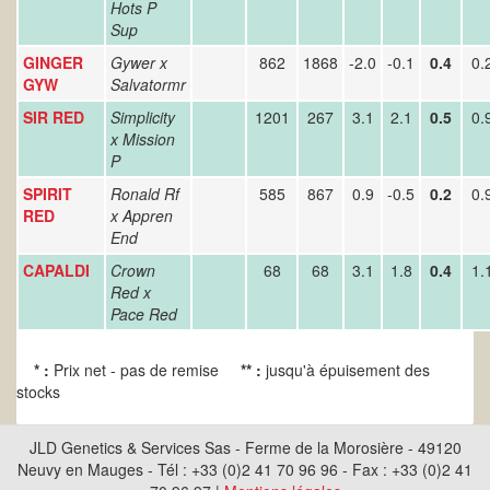
Hots P
Sup
GINGER
Gywer x
862
1868
-2.0
-0.1
0.4
0.
GYW
Salvatormr
SIR RED
Simplicity
1201
267
3.1
2.1
0.5
0.
x Mission
P
SPIRIT
Ronald Rf
585
867
0.9
-0.5
0.2
0.
RED
x Appren
End
CAPALDI
Crown
68
68
3.1
1.8
0.4
1.
Red x
Pace Red
* :
Prix net - pas de remise
** :
jusqu'à épuisement des
stocks
JLD Genetics & Services Sas - Ferme de la Morosière - 49120
Neuvy en Mauges - Tél : +33 (0)2 41 70 96 96 - Fax : +33 (0)2 41