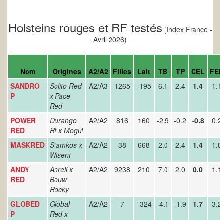
Holsteins rouges et RF testés
(Index France -
Avril 2026)
Nom
Origines
A2/A2
Filles
Lait
TB
TP
CEL
FE
SANDRO
Solito Red
A2/A3
1265
-195
6.1
2.4
1.4
1.
P
x Pace
Red
POWER
Durango
A2/A2
816
160
-2.9
-0.2
-0.8
0.
RED
Rf x Mogul
MASKRED
Stamkos x
A2/A2
38
668
2.0
2.4
1.4
1.
Wisent
ANDY
Anreli x
A2/A2
9238
210
7.0
2.0
0.0
1.
RED
Bouw
Rocky
GLOBED
Global
A2/A2
7
1324
-4.1
-1.9
1.7
3.
P
Red x