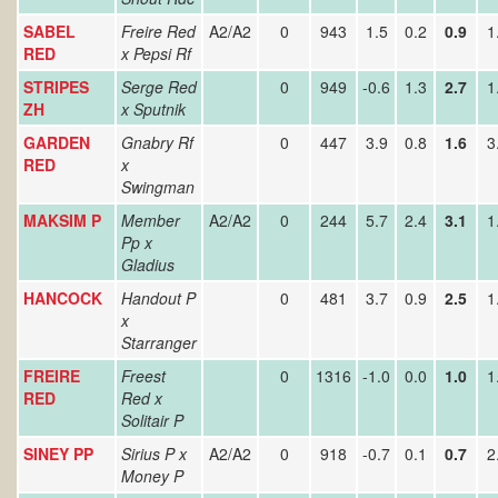
SABEL
Freire Red
A2/A2
0
943
1.5
0.2
0.9
1
RED
x Pepsi Rf
STRIPES
Serge Red
0
949
-0.6
1.3
2.7
1
ZH
x Sputnik
GARDEN
Gnabry Rf
0
447
3.9
0.8
1.6
3
RED
x
Swingman
MAKSIM P
Member
A2/A2
0
244
5.7
2.4
3.1
1
Pp x
Gladius
HANCOCK
Handout P
0
481
3.7
0.9
2.5
1
x
Starranger
FREIRE
Freest
0
1316
-1.0
0.0
1.0
1
RED
Red x
Solitair P
SINEY PP
Sirius P x
A2/A2
0
918
-0.7
0.1
0.7
2
Money P