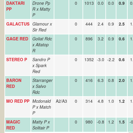
DAKTARI
Drone Pp
0
1013
0.0
0.0
0.9
0
PP
R x Matty
P
GALACTUS
Glamour x
0
444
2.4
0.9
2.5
1
Sir Red
GAGE RED
Goliat Rdc
0
896
3.2
0.9
0.6
1
x Altatop
R
STEREO P
Sandro P
0
1352
-3.0
-2.2
0.6
1
x Spark
Red
BARON
Starranger
0
416
6.3
0.8
2.0
1
RED
x Salvo
Rdc
MO RED PP
Mcdonald
A2/A3
0
314
4.8
1.0
1.2
1
P x Match
P
MAGIC
Matty P x
0
980
-0.8
1.2
1.5
-0
RED
Solitair P