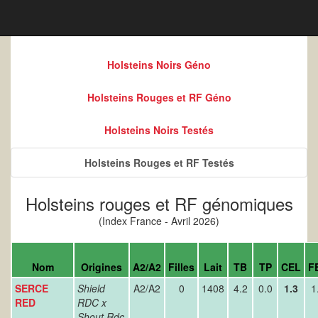
Holsteins Noirs Géno
Holsteins Rouges et RF Géno
Holsteins Noirs Testés
Holsteins Rouges et RF Testés
Holsteins rouges et RF génomiques
(Index France - Avril 2026)
Nom
Origines
A2/A2
Filles
Lait
TB
TP
CEL
F
SERCE
Shield
A2/A2
0
1408
4.2
0.0
1.3
1
RED
RDC x
Shout Rdc