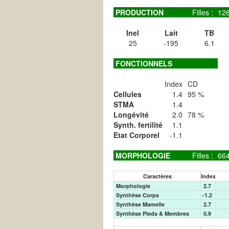
PRODUCTION
Filles :
12
Inel
Lait
TB
25
-195
6.1
FONCTIONNELS
Index
CD
Cellules
1.4
95 %
STMA
1.4
Longévité
2.0
78 %
Synth. fertilité
1.1
Etat Corporel
-1.1
MORPHOLOGIE
Filles :
66
Caractères
Index
Morphologie
2.7
Synthèse Corps
-1.2
Synthèse Mamelle
2.7
Synthèse Pieds & Membres
0.9