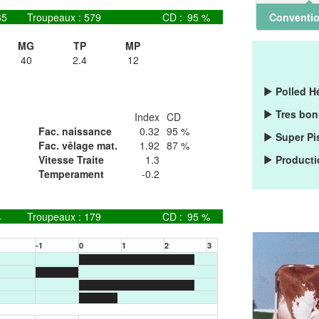
Conventio
65
Troupeaux :
579
CD :
95 %
MG
TP
MP
40
2.4
12
Polled H
Tres bon
Index
CD
Fac. naissance
0.32
95 %
Super Pi
Fac. vêlage mat.
1.92
87 %
Vitesse Traite
1.3
Producti
Temperament
-0.2
4
Troupeaux :
179
CD :
95 %
-1
0
1
2
3