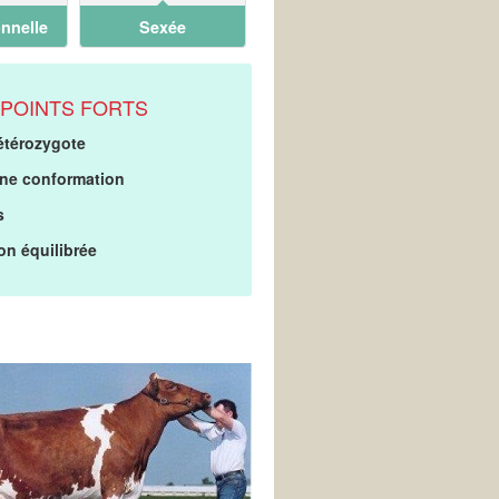
nnelle
Sexée
POINTS FORTS
étérozygote
ne conformation
s
on équilibrée