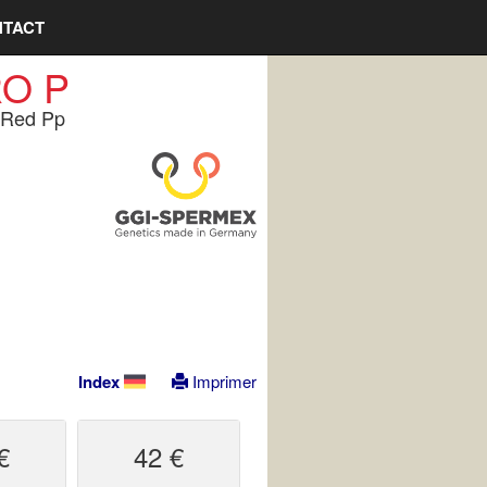
TACT
O P
 Red Pp
Index
Imprimer
€
42 €