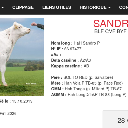
S
CLIPPAGE
LIENS UTILES
HISTORIQUE
CON
SANDR
BLF CVF BYF
Nom long :
HaH Sandro P
N° IE :
66 97477
aAa :
Beta caséine :
A2/A3
Kappa caséine :
AB
Pére :
SOLITO RED (p. Salvatore)
Mére :
Hah Vola P TB-85 (p. Pace Red)
GMM :
Hah Tonga (p. Milford P) TB-87
AGMM :
Hah LongDrinkP TB-88 (Long P)
Né le :
13.10.2019
Avril 2026
28 