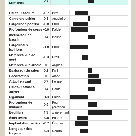
0.3
Membres
Petit
Hauteur sacrum
-0.7
Angulaire
Caractère Laitier
0.1
Etroit
Largeur de poitrine
-0.8
Faible
Profondeur de corps
-0.9
Inclinaison de
Incliné
0.4
bassin
Largeur aux
Etroit
-1.8
ischions
Membres vue de
Droit
-0.3
côté
Alignés
Membres vue arrière
0.0
Fort
Epaisseur du talon
0.2
Aisée
Locomotion
0.6
Ferme
Attache avant
0.7
Hauteur attache
Haute
0.4
arrière
Faible
Ligament
-1.4
Peu
Profondeur de
0.5
profonde
mamelle
arriere haut
Equilibre
1.3
Écarté
Écart avant
-0.6
Écartée
Implantation arrière
-0.7
Longueur des
Courts
-0.4
trayons