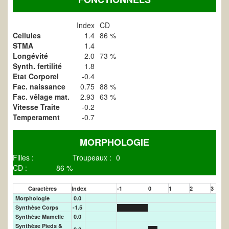
Index
CD
Cellules
1.4
86 %
STMA
1.4
Longévité
2.0
73 %
Synth. fertilité
1.8
Etat Corporel
-0.4
Fac. naissance
0.75
88 %
Fac. vêlage mat.
2.93
63 %
Vitesse Traite
-0.2
Temperament
-0.7
MORPHOLOGIE
Filles :
Troupeaux :
0
CD :
86 %
Caractères
Index
-1
0
1
2
3
Morphologie
0.0
Synthèse Corps
-1.5
Synthèse Mamelle
0.0
Synthèse Pieds &