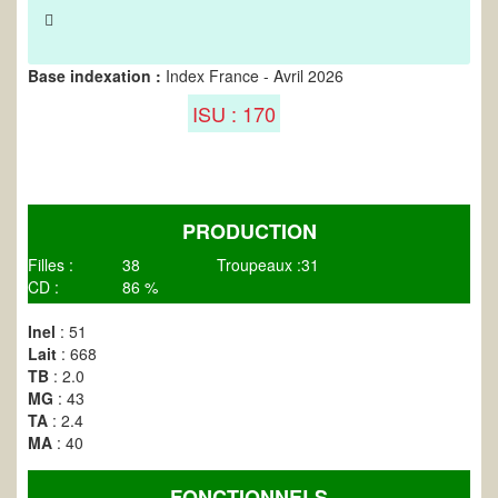
Base indexation :
Index France - Avril 2026
ISU : 170
PRODUCTION
Filles :
38
Troupeaux :
31
CD :
86 %
Inel
: 51
Lait
: 668
TB
: 2.0
MG
: 43
TA
: 2.4
MA
: 40
FONCTIONNELS