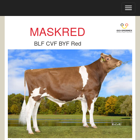
Toggl
navig
MASKRED
BLF CVF BYF Red