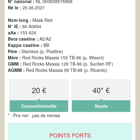
N° national :
NL 000639576868
Né le :
20.06.2021
Nom long :
Mask Red
N° IE :
66 A0694
aAa :
153 624
Beta caséine :
A2/A2
Kappa caséine :
BB
Pére :
Stamkos (p. Positive)
Mére :
Red Rocks Massia 155 TB-86 (p. Wisent)
GMM :
Red Rocks Massia 128 TB-86 (p. Sunfish RF)
AGMM :
Red Rocks Massia 99 TB-88 (p. Ricardo)
20 €
40* €
Conventionnelle
Sexée
* : Prix net - pas de remise
POINTS FORTS