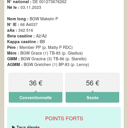
N° national :
DE 001273676262
Né le :
03.11.2023
Nom long :
BGW Maksim P
N° IE :
66 A4037
aAa :
342 516
Beta caséine :
A2/A2
Kappa caséine :
BB
Pére :
Member PP (p. Matty P RDC)
Mére :
BGW Grace (1) TB-85 (p. Gladius)
GMM :
BGW Gracina (3) TB-86 (p. Starello)
AGMM :
BGW Gretchen (1) BP-83 (p. Lenny)
36 €
56 €
Conventionnelle
Sexée
POINTS FORTS
Taux élevés