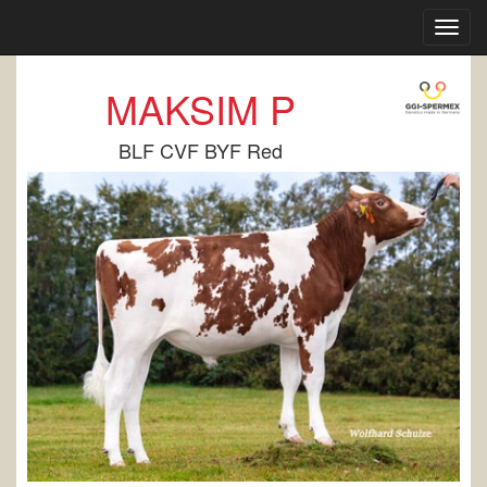
Toggl
navig
MAKSIM P
BLF CVF BYF Red