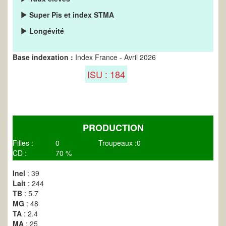
Super Pis et index STMA
Longévité
Base indexation :
Index France - Avril 2026
ISU : 184
PRODUCTION
Filles :
0
Troupeaux :
0
CD :
70 %
Inel
: 39
Lait
: 244
TB
: 5.7
MG
: 48
TA
: 2.4
MA
: 25