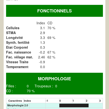
FONCTIONNELS
Index
CD
Cellules
3.1
70 %
STMA
2.9
Longévité
3.3
69 %
Synth. fertilité
1.3
Etat Corporel
0.3
Fac. naissance
-0.2
67 %
Fac. vêlage mat.
2.46
62 %
Vitesse Traite
-0.9
Temperament
0.0
MORPHOLOGIE
Filles :
0
Troupeaux :
0
CD :
70 %
Caractères
Index
-1
0
1
2
3
Morphologie
2.0