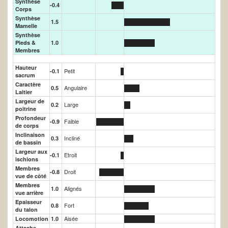
Synthèse
-0.4
Corps
Synthèse
1.5
Mamelle
Synthèse
Pieds &
1.0
Membres
Hauteur
Petit
-0.1
sacrum
Caractère
Angulaire
0.5
Laitier
Largeur de
Large
0.2
poitrine
Profondeur
Faible
-0.9
de corps
Inclinaison
Incliné
0.3
de bassin
Largeur aux
Etroit
-0.1
ischions
Membres
Droit
-0.8
vue de côté
Membres
Alignés
1.0
vue arrière
Epaisseur
Fort
0.8
du talon
Aisée
Locomotion
1.0
Attache