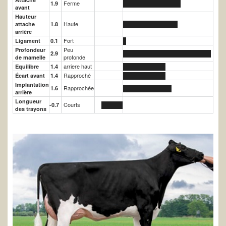
Ferme
1.9
avant
Hauteur
Haute
attache
1.8
arrière
Fort
Ligament
0.1
Peu
Profondeur
2.9
profonde
de mamelle
arriere haut
Equilibre
1.4
Rapproché
Écart avant
1.4
Implantation
Rapprochée
1.6
arrière
Longueur
Courts
-0.7
des trayons