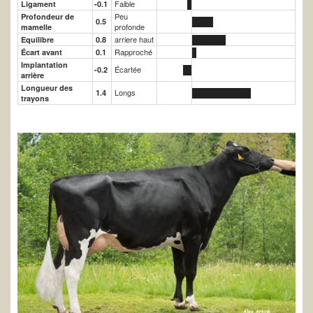
Faible
Ligament
-0.1
Peu
Profondeur de
0.5
profonde
mamelle
arriere haut
Equilibre
0.8
Rapproché
Écart avant
0.1
Implantation
Écartée
-0.2
arrière
Longueur des
Longs
1.4
trayons