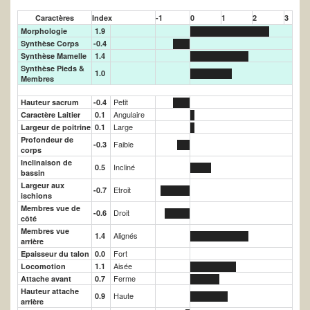
Caractères
Index
-1
0
1
2
3
Morphologie
1.9
Synthèse Corps
-0.4
Synthèse Mamelle
1.4
Synthèse Pieds &
1.0
Membres
Petit
Hauteur sacrum
-0.4
Angulaire
Caractère Laitier
0.1
Large
Largeur de poitrine
0.1
Profondeur de
Faible
-0.3
corps
Inclinaison de
Incliné
0.5
bassin
Largeur aux
Etroit
-0.7
ischions
Membres vue de
Droit
-0.6
côté
Membres vue
Alignés
1.4
arrière
Fort
Epaisseur du talon
0.0
Aisée
Locomotion
1.1
Ferme
Attache avant
0.7
Hauteur attache
Haute
0.9
arrière