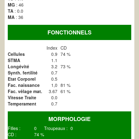
MG
: 46
TA
: 0.0
MA
: 36
FONCTIONNELS
Index
CD
Cellules
0.9
74 %
STMA
1.1
Longévité
3.2
73 %
Synth. fertilité
0.7
Etat Corporel
0.5
Fac. naissance
1,0
81 %
Fac. vêlage mat.
3.67
61 %
Vitesse Traite
0.0
Temperament
0.7
MORPHOLOGIE
Filles :
0
Troupeaux :
0
CD :
74 %