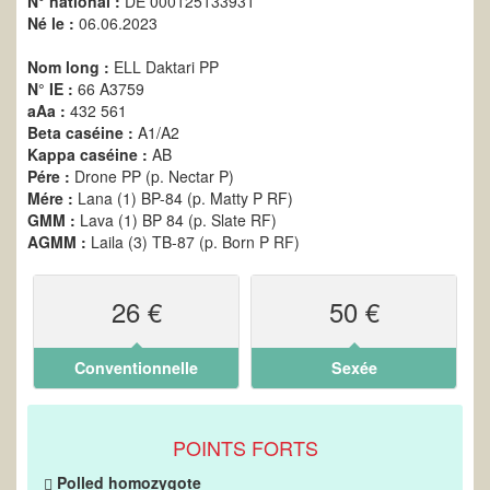
N° national :
DE 000125133931
Né le :
06.06.2023
Nom long :
ELL Daktari PP
N° IE :
66 A3759
aAa :
432 561
Beta caséine :
A1/A2
Kappa caséine :
AB
Pére :
Drone PP (p. Nectar P)
Mére :
Lana (1) BP-84 (p. Matty P RF)
GMM :
Lava (1) BP 84 (p. Slate RF)
AGMM :
Laila (3) TB-87 (p. Born P RF)
26 €
50 €
Conventionnelle
Sexée
POINTS FORTS
Polled homozygote